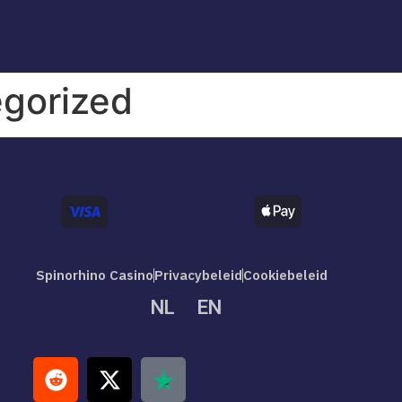
gorized
Spinorhino Casino
Privacybeleid
Cookiebeleid
NL
EN