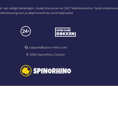
 van veilige betalingen, royale bonussen en 24/7 klantenservice. Speel verantwoord 
dersteuning kun je altijd terecht bij onze helpsectie.
support@spino-rhino.com
© 2026 Spinorhino Casino